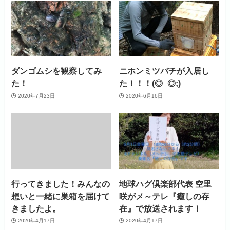
ダンゴムシを観察してみ
ニホンミツバチが入居し
た！
た！！！(◎_◎;)
2020年7月23日
2020年6月16日
行ってきました！みんなの
地球ハグ倶楽部代表 空里
想いと一緒に巣箱を届けて
咲がメ～テレ『癒しの存
きましたよ。
在』で放送されます！
2020年4月17日
2020年4月17日