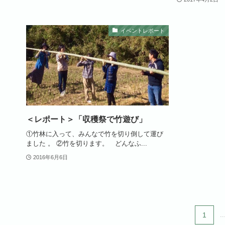
イベントレポート
＜レポート＞「収穫祭で竹遊び」
①竹林に入って、みんなで竹を切り倒して運び
ました 。 ②竹を切ります。 どんなふ...
2016年6月6日
1
..