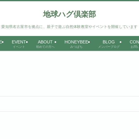
地球ハグ倶楽部
愛知県名古屋市を拠点に、親子で遊ぶ自然体験教室やイベントを開催しています
E
EVENT
ABOUT
HONEYBEE
BLOG
CON
イベント
初めての方へ
みつばち
メンバーブログ
お問