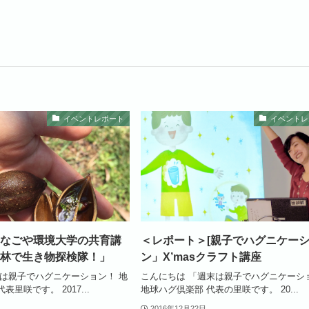
イベントレポート
イベントレ
なごや環境大学の共育講
＜レポート＞[親子でハグニケー
林で生き物探検隊！」
ン」X’masクラフト講座
末は親子でハグニケーション！ 地
こんにちは 「週末は親子でハグニケーシ
里咲です。 2017...
地球ハグ倶楽部 代表の里咲です。 20...
2016年12月22日