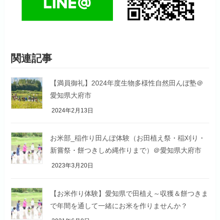
関連記事
【満員御礼】2024年度生物多様性自然田んぼ塾＠
愛知県大府市
2024年2月13日
お米部_稲作り田んぼ体験（お田植え祭・稲刈り・
新嘗祭・餅つきしめ縄作りまで）＠愛知県大府市
2023年3月20日
【お米作り体験】愛知県で田植え～収獲＆餅つきま
で年間を通して一緒にお米を作りませんか？