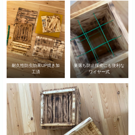
耐久性防虫効果UP焼き加
巣落ち防止採蜜にも便利な
工済
ワイヤー式