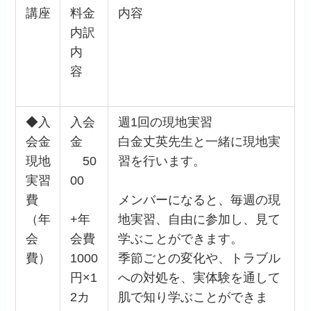
講座
料金
内容
内訳
内
容
◆入
入会
週1回の現地実習
会金
金
白金丈英先生と一緒に現地実
現地
50
習を行います。
実習
00
費
メンバーになると、毎週の現
（年
+年
地実習、自由に参加し、見て
会
会費
学ぶことができます。
費）
1000
季節ごとの変化や、トラブル
円×1
への対処を、実体験を通して
2カ
肌で知り学ぶことができま