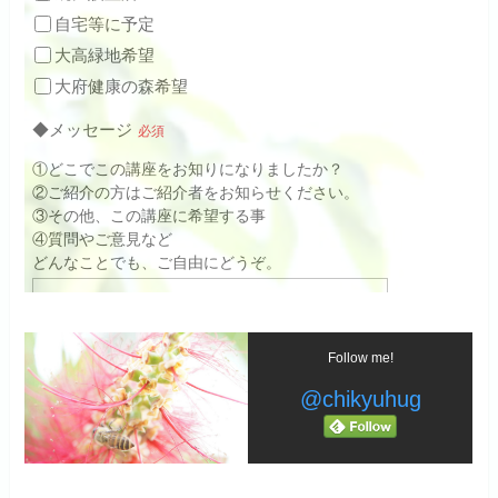
Follow me!
@chikyuhug