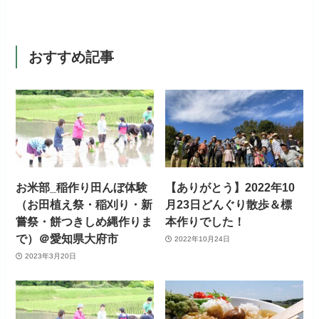
おすすめ記事
お米部_稲作り田んぼ体験
【ありがとう】2022年10
（お田植え祭・稲刈り・新
月23日どんぐり散歩＆標
嘗祭・餅つきしめ縄作りま
本作りでした！
で）＠愛知県大府市
2022年10月24日
2023年3月20日